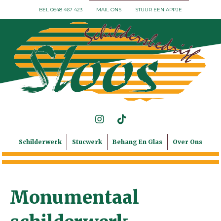
BEL 0648 467 423
MAIL ONS
STUUR EEN APPJE
Schilderwerk
Stucwerk
Behang En Glas
Over Ons
Monumentaal