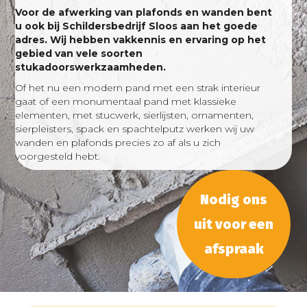
Voor de afwerking van plafonds en wanden bent
u ook bij Schildersbedrijf Sloos aan het goede
adres. Wij hebben vakkennis en ervaring op het
gebied van vele soorten
stukadoorswerkzaamheden.
Of het nu een modern pand met een strak interieur
gaat of een monumentaal pand met klassieke
elementen, met stucwerk, sierlijsten, ornamenten,
sierpleisters, spack en spachtelputz werken wij uw
wanden en plafonds precies zo af als u zich
voorgesteld hebt.
Nodig ons
uit voor een
afspraak