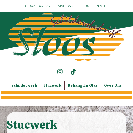
BEL 0648 467 423
MAIL ONS
STUUR EEN APPJE
Schilderwerk
Stucwerk
Behang En Glas
Over Ons
Stucwerk